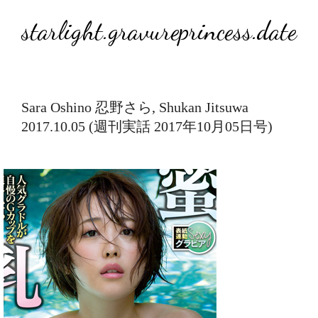
starlight.gravureprincess.date
Sara Oshino 忍野さら, Shukan Jitsuwa
2017.10.05 (週刊実話 2017年10月05日号)